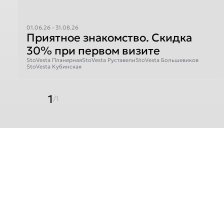
01.06.26 - 31.08.26
Приятное знакомство. Скидка
30% при первом визите
StoVesta Планерная
StoVesta Руставели
StoVesta Большевиков
StoVesta Кубинская
1
/1